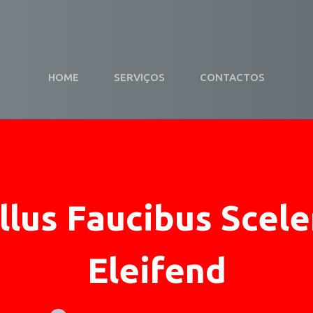
HOME
SERVIÇOS
CONTACTOS
llus Faucibus Scele
Eleifend