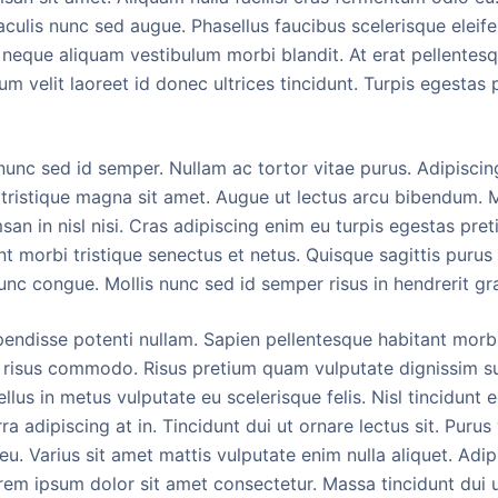
iaculis nunc sed augue. Phasellus faucibus scelerisque elei
d neque aliquam vestibulum morbi blandit. At erat pellentes
m velit laoreet id donec ultrices tincidunt. Turpis egestas
s nunc sed id semper. Nullam ac tortor vitae purus. Adipisci
 tristique magna sit amet. Augue ut lectus arcu bibendum.
an in nisl nisi. Cras adipiscing enim eu turpis egestas pret
t morbi tristique senectus et netus. Quisque sagittis purus
nc congue. Mollis nunc sed id semper risus in hendrerit gr
endisse potenti nullam. Sapien pellentesque habitant morbi 
 risus commodo. Risus pretium quam vulputate dignissim su
ellus in metus vulputate eu scelerisque felis. Nisl tincidunt 
erra adipiscing at in. Tincidunt dui ut ornare lectus sit. Pur
e eu. Varius sit amet mattis vulputate enim nulla aliquet. A
orem ipsum dolor sit amet consectetur. Massa tincidunt dui u