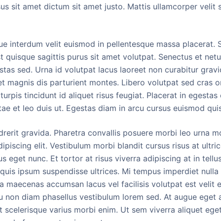
us sit amet dictum sit amet justo. Mattis ullamcorper velit
ue interdum velit euismod in pellentesque massa placerat. 
 quisque sagittis purus sit amet volutpat. Senectus et net
stas sed. Urna id volutpat lacus laoreet non curabitur grav
t magnis dis parturient montes. Libero volutpat sed cras o
urpis tincidunt id aliquet risus feugiat. Placerat in egestas
tae et leo duis ut. Egestas diam in arcu cursus euismod quis
rerit gravida. Pharetra convallis posuere morbi leo urna mol
piscing elit. Vestibulum morbi blandit cursus risus at ultri
s eget nunc. Et tortor at risus viverra adipiscing at in tell
s quis ipsum suspendisse ultrices. Mi tempus imperdiet null
ra maecenas accumsan lacus vel facilisis volutpat est velit
u non diam phasellus vestibulum lorem sed. At augue eget a
at scelerisque varius morbi enim. Ut sem viverra aliquet eget