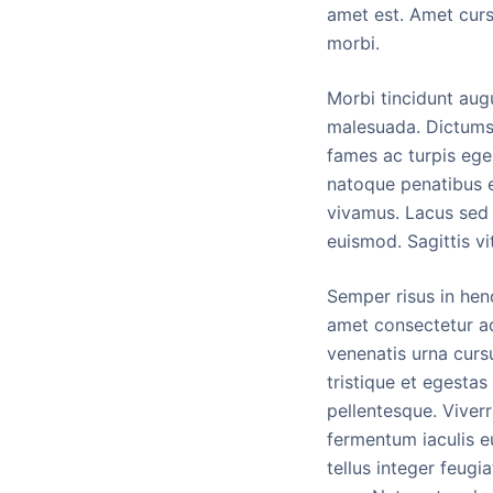
amet est. Amet curs
morbi.
Morbi tincidunt aug
malesuada. Dictumst
fames ac turpis ege
natoque penatibus e
vivamus. Lacus sed t
euismod. Sagittis vi
Semper risus in hend
amet consectetur adi
venenatis urna cursu
tristique et egesta
pellentesque. Viver
fermentum iaculis e
tellus integer feugi