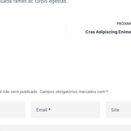
suada fames ac turpis egestas.
PRÓXI
Cras Adipiscing Enime
l não será publicado.
Campos obrigatórios marcados com
*
Email
*
Site