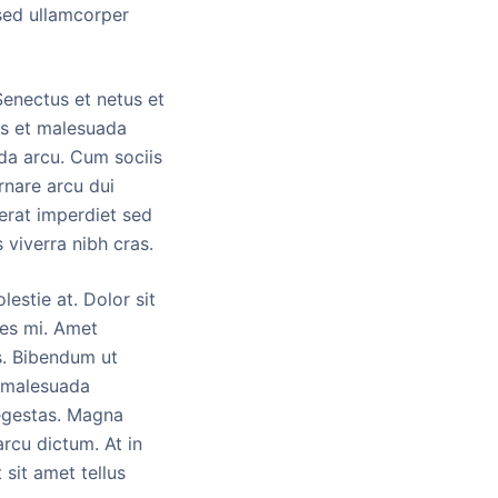
 sed ullamcorper
Senectus et netus et
us et malesuada
ida arcu. Cum sociis
rnare arcu dui
 erat imperdiet sed
 viverra nibh cras.
estie at. Dolor sit
ces mi. Amet
us. Bibendum ut
a malesuada
 egestas. Magna
rcu dictum. At in
 sit amet tellus