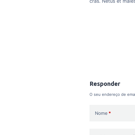
cras. Netus et male
Responder
O seu endereço de emai
Nome
*