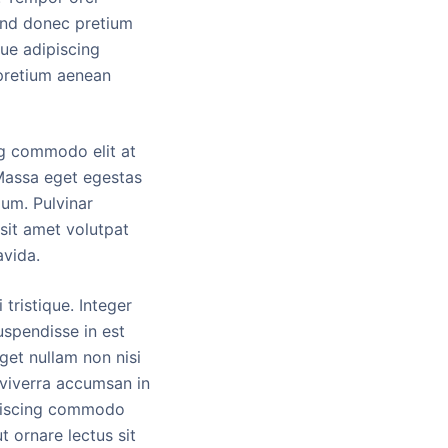
fend donec pretium
que adipiscing
 pretium aenean
ng commodo elit at
 Massa eget egestas
ium. Pulvinar
 sit amet volutpat
avida.
tristique. Integer
spendisse in est
eget nullam non nisi
us viverra accumsan in
dipiscing commodo
t ornare lectus sit