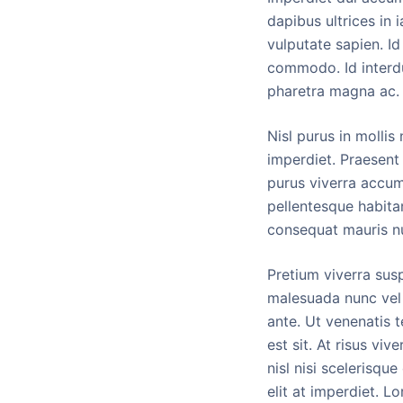
dapibus ultrices in 
vulputate sapien. I
commodo. Id interdu
pharetra magna ac.
Nisl purus in molli
imperdiet. Praesent
purus viverra accums
pellentesque habitan
consequat mauris nu
Pretium viverra susp
malesuada nunc vel
ante. Ut venenatis t
est sit. At risus viv
nisl nisi scelerisqu
elit at imperdiet. L