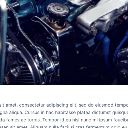
it amet, consectetur adipiscing elit, sed do eiusmod tempo
na aliqua. Cursus in hac habitasse platea dictumst quisque 
da fames ac turpis. Tempor id eu nisl nunc mi ipsum faucibu
san sit amet. Aliquam nulla facilisi cras fermentum odio eu